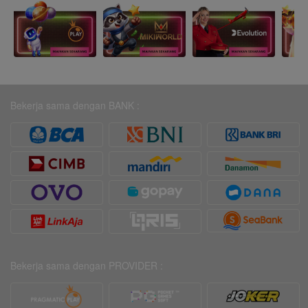
Bekerja sama dengan BANK :
Bekerja sama dengan PROVIDER :