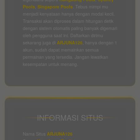
Pools
,
Singapore Pools
. Tebus mimpi mu
menjadi kenyataan hanya dengan modal kecil.
Transaksi akan diproses dalam hitungan detik
dengan sistem otomatis paling banyak digemari
oleh pengguna saat ini. Daftarkan dirimu
sekarang juga di
ARJUNA126
, hanya dengan 1
akun, sudah dapat memainkan semua
permainan yang tersedia. Jangan lewatkan
kesempatan untuk menang.
INFORMASI SITUS
Nama Situs
ARJUNA126