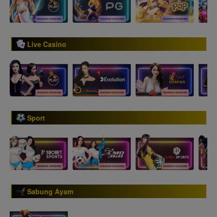
Live Casino
Sport
Sabung Ayam